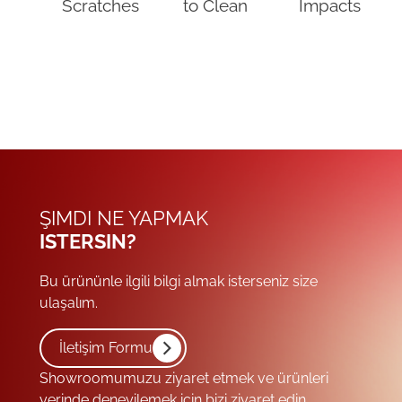
Scratches
to Clean
Impacts
ŞIMDI NE YAPMAK
ISTERSIN?
Bu ürününle ilgili bilgi almak isterseniz size
ulaşalım.
İletişim Formu
Showroomumuzu ziyaret etmek ve ürünleri
yerinde deneyilemek için bizi ziyaret edin.