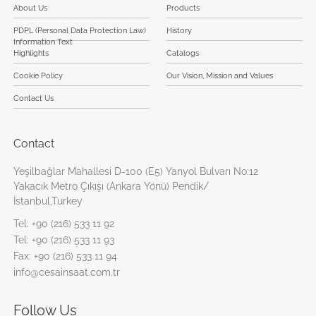
About Us
Products
PDPL (Personal Data Protection Law)
History
Information Text
Highlights
Catalogs
Cookie Policy
Our Vision, Mission and Values
Contact Us
Contact
Yeşilbağlar Mahallesi D-100 (E5) Yanyol Bulvarı No:12
Yakacık Metro Çıkışı (Ankara Yönü) Pendik/
İstanbul,Turkey
Tel:
+90 (216) 533 11 92
Tel:
+90 (216) 533 11 93
Fax:
+90 (216) 533 11 94
info@cesainsaat.com.tr
Follow Us