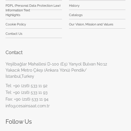
PDPL (Personal Data Protection Law)
History
Information Text
Highlights
Catalogs
Cookie Policy
Our Vision, Mission and Values
Contact Us
Contact
Yeşilbağlar Mahallesi D-100 (E5) Yanyol Bulvarı No:12
Yakacık Metro Çıkışı (Ankara Yönü) Pendik/
İstanbul,Turkey
Tel:
+90 (216) 533 11 92
Tel:
+90 (216) 533 11 93
Fax:
+90 (216) 533 11 94
info@cesainsaat.com.tr
Follow Us