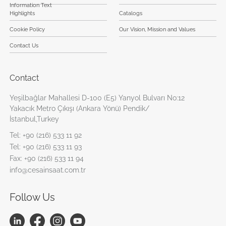
Information Text
Highlights
Catalogs
Cookie Policy
Our Vision, Mission and Values
Contact Us
Contact
Yeşilbağlar Mahallesi D-100 (E5) Yanyol Bulvarı No:12
Yakacık Metro Çıkışı (Ankara Yönü) Pendik/
İstanbul,Turkey
Tel:
+90 (216) 533 11 92
Tel:
+90 (216) 533 11 93
Fax:
+90 (216) 533 11 94
info@cesainsaat.com.tr
Follow Us