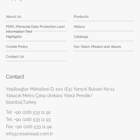
About Us
Products
PDPL (Personal Data Protection Law)
History
Information Text
Highlights
Catalogs
Cookie Policy
Our Vision, Mission and Values
Contact Us
Contact
Yeşilbağlar Mahallesi D-100 (E5) Yanyol Bulvarı No:12
Yakacık Metro Çıkışı (Ankara Yönü) Pendik/
İstanbul,Turkey
Tel:
+90 (216) 533 11 92
Tel:
+90 (216) 533 11 93
Fax:
+90 (216) 533 11 94
info@cesainsaat.com.tr