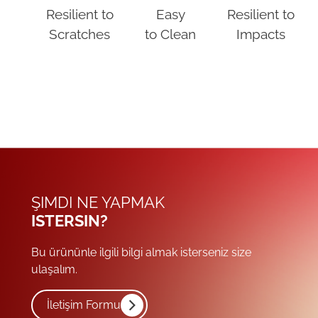
Resilient to
Easy
Resilient to
Scratches
to Clean
Impacts
ŞIMDI NE YAPMAK
ISTERSIN?
Bu ürününle ilgili bilgi almak isterseniz size
ulaşalım.
İletişim Formu