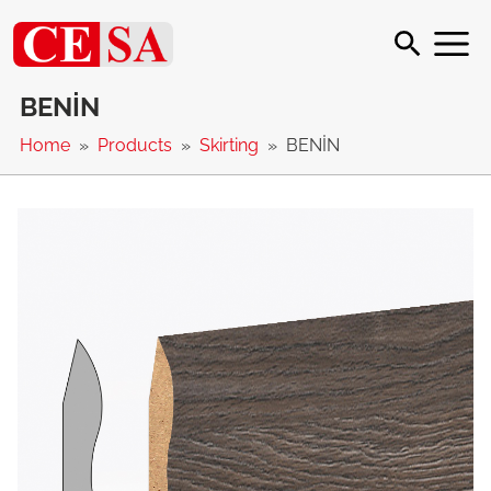
BENİN
Home
Products
Skirting
BENİN