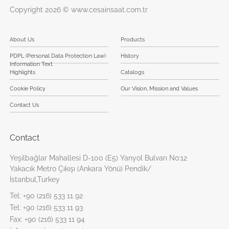
Copyright 2026 © www.cesainsaat.com.tr
About Us
Products
PDPL (Personal Data Protection Law)
History
Information Text
Highlights
Catalogs
Cookie Policy
Our Vision, Mission and Values
Contact Us
Contact
Yeşilbağlar Mahallesi D-100 (E5) Yanyol Bulvarı No:12
Yakacık Metro Çıkışı (Ankara Yönü) Pendik/
İstanbul,Turkey
Tel:
+90 (216) 533 11 92
Tel:
+90 (216) 533 11 93
Fax:
+90 (216) 533 11 94