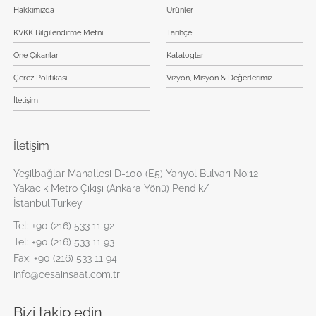
Hakkımızda
Ürünler
KVKK Bilgilendirme Metni
Tarihçe
Öne Çıkanlar
Kataloglar
Çerez Politikası
Vizyon, Misyon & Değerlerimiz
İletişim
İletişim
Yeşilbağlar Mahallesi D-100 (E5) Yanyol Bulvarı No:12
Yakacık Metro Çıkışı (Ankara Yönü) Pendik/
İstanbul,Turkey
Tel:
+90 (216) 533 11 92
Tel:
+90 (216) 533 11 93
Fax:
+90 (216) 533 11 94
info@cesainsaat.com.tr
Bizi takip edin