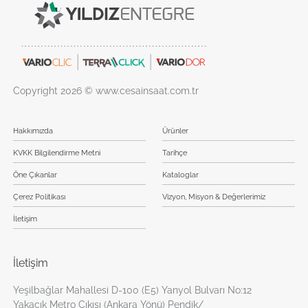
Copyright 2026 © www.cesainsaat.com.tr
Hakkımızda
Ürünler
KVKK Bilgilendirme Metni
Tarihçe
Öne Çıkanlar
Kataloglar
Çerez Politikası
Vizyon, Misyon & Değerlerimiz
İletişim
İletişim
Yeşilbağlar Mahallesi D-100 (E5) Yanyol Bulvarı No:12
Yakacık Metro Çıkışı (Ankara Yönü) Pendik/