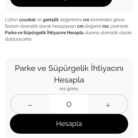
Lütfen
uzunluk
ve
genişlik
değerlerini
cm
biriminden giriniz.
Sistem otomatik olarak hesaplanan
cm
değerini
m2
çevirerek
Parke ve Süpürgelik İhtiyacını Hesapla
alanına otomatik olarak
dolduracaktır.
Parke ve Süpürgelik İhtiyacını
Hesapla
m2 giriniz
Hesapla