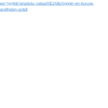
aber/39768/anadolu-yakasi%E2%80%99nin-en-buyuk-
rafindan-acildi