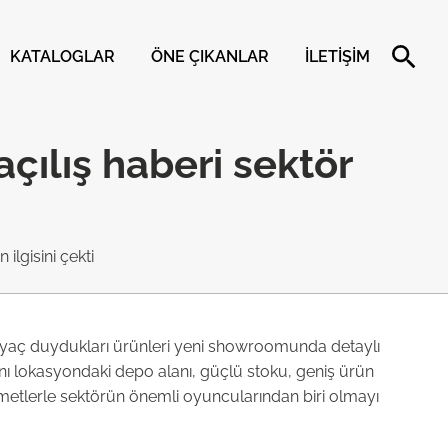
KATALOGLAR
ÖNE ÇIKANLAR
İLETIŞIM
çılış haberi sektör
ilgisini çekti
htiyaç duydukları ürünleri yeni showroomunda detaylı
ynı lokasyondaki depo alanı, güçlü stoku, geniş ürün
etlerle sektörün önemli oyuncularından biri olmayı