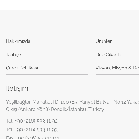
Hakkımızda
Ürünler
Tarihçe
Öne Çıkanlar
Çerez Politikası
Vizyon, Misyon & De
İletişim
Yeşilbağlar Mahallesi D-100 (E5) Yanyol Bulvarı No:12 Yaka
Çıkışı (Ankara Yönü) Pendik/İstanbul,Turkey
+90 (216) 533 11 92
Tel:
+90 (216) 533 11 93
Tel:
+90 (216) 533 11 94
Fax: