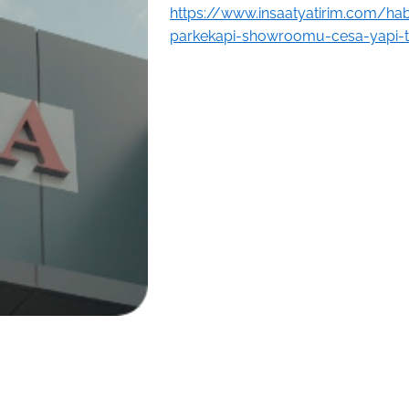
https://www.insaatyatirim.com/h
parkekapi-showroomu-cesa-yapi-ta