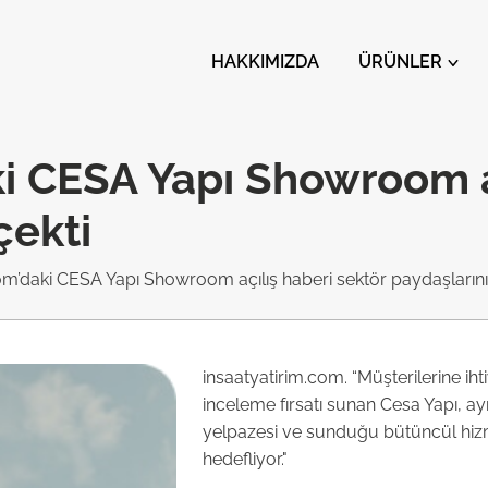
HAKKIMIZDA
ÜRÜNLER
ki CESA Yapı Showroom a
çekti
om’daki CESA Yapı Showroom açılış haberi sektör paydaşlarının 
insaatyatirim.com. “Müşterilerine i
inceleme fırsatı sunan Cesa Yapı, a
yelpazesi ve sunduğu bütüncül hizm
hedefliyor."